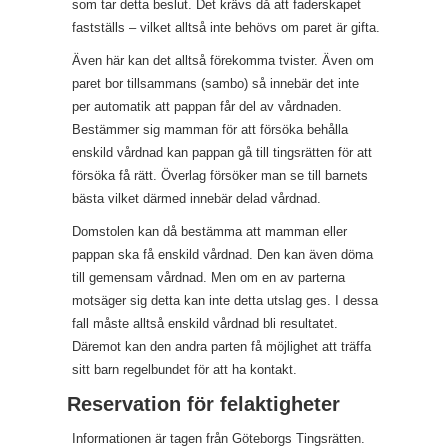
som tar detta beslut. Det krävs då att faderskapet
fastställs – vilket alltså inte behövs om paret är gifta.
Även här kan det alltså förekomma tvister. Även om
paret bor tillsammans (sambo) så innebär det inte
per automatik att pappan får del av vårdnaden.
Bestämmer sig mamman för att försöka behålla
enskild vårdnad kan pappan gå till tingsrätten för att
försöka få rätt. Överlag försöker man se till barnets
bästa vilket därmed innebär delad vårdnad.
Domstolen kan då bestämma att mamman eller
pappan ska få enskild vårdnad. Den kan även döma
till gemensam vårdnad. Men om en av parterna
motsäger sig detta kan inte detta utslag ges. I dessa
fall måste alltså enskild vårdnad bli resultatet.
Däremot kan den andra parten få möjlighet att träffa
sitt barn regelbundet för att ha kontakt.
Reservation för felaktigheter
Informationen är tagen från Göteborgs Tingsrätten.