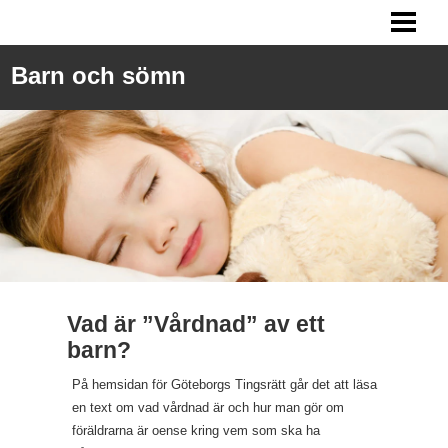
SÖMNPROBLEM BARN
MITT BARN SOVER INTE
Barn och sömn
SPÄDBARN SÖMN
FÅ BARN ATT SOVA
BLOGG
Vad är ”Vårdnad” av ett
barn?
På hemsidan för Göteborgs Tingsrätt går det att läsa
en text om vad vårdnad är och hur man gör om
föräldrarna är oense kring vem som ska ha