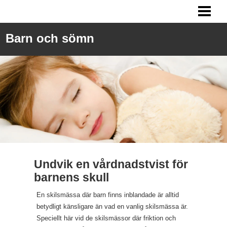
SÖMNPROBLEM BARN
MITT BARN SOVER INTE
Barn och sömn
SPÄDBARN SÖMN
FÅ BARN ATT SOVA
BLOGG
Undvik en vårdnadstvist för
barnens skull
En skilsmässa där barn finns inblandade är alltid
betydligt känsligare än vad en vanlig skilsmässa är.
Speciellt här vid de skilsmässor där friktion och