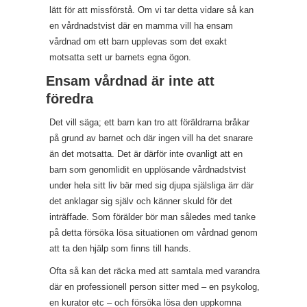
lätt för att missförstå. Om vi tar detta vidare så kan
en vårdnadstvist där en mamma vill ha ensam
vårdnad om ett barn upplevas som det exakt
motsatta sett ur barnets egna ögon.
Ensam vårdnad är inte att
föredra
Det vill säga; ett barn kan tro att föräldrarna bråkar
på grund av barnet och där ingen vill ha det snarare
än det motsatta. Det är därför inte ovanligt att en
barn som genomlidit en upplösande vårdnadstvist
under hela sitt liv bär med sig djupa själsliga ärr där
det anklagar sig själv och känner skuld för det
inträffade. Som förälder bör man således med tanke
på detta försöka lösa situationen om vårdnad genom
att ta den hjälp som finns till hands.
Ofta så kan det räcka med att samtala med varandra
där en professionell person sitter med – en psykolog,
en kurator etc – och försöka lösa den uppkomna