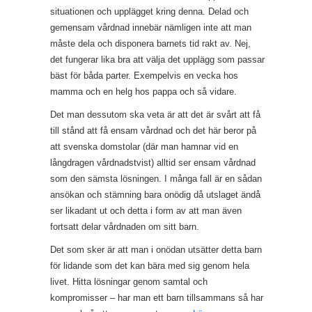
situationen och upplägget kring denna. Delad och
gemensam vårdnad innebär nämligen inte att man
måste dela och disponera barnets tid rakt av. Nej,
det fungerar lika bra att välja det upplägg som passar
bäst för båda parter. Exempelvis en vecka hos
mamma och en helg hos pappa och så vidare.
Det man dessutom ska veta är att det är svårt att få
till stånd att få ensam vårdnad och det här beror på
att svenska domstolar (där man hamnar vid en
långdragen vårdnadstvist) alltid ser ensam vårdnad
som den sämsta lösningen. I många fall är en sådan
ansökan och stämning bara onödig då utslaget ändå
ser likadant ut och detta i form av att man även
fortsatt delar vårdnaden om sitt barn.
Det som sker är att man i onödan utsätter detta barn
för lidande som det kan bära med sig genom hela
livet. Hitta lösningar genom samtal och
kompromisser – har man ett barn tillsammans så har