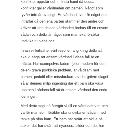
konflikter uppstår och i första hand då dessa
konflikter gäller vårdnaden om barnen. Något som
tyvärr inte är ovanligt. En vårdnadstvist är något som
inträffar då den ena parten stämmer den andre och
kräver att den delade vårdnaden ändras till en ensam
sådan och detta är något som man ska försöka
undvika till varje pris.
Innan vi fortsätter vårt resonemang kring detta så
ska vi säga att ensam vårdnad i vissa fall är ett
måste. Har exempelvis fadern (eller modern för den
delen) grava psykiska problem, är våldsam mot
barnen, pedofil eller missbrukare av det grövre slaget
så är dennes miljö ingenting där ett barn ska växa
upp och i sådana fall så är ensam vårdnad den enda
lösningen.
Med detta sagt så återgår vi till en vårdnadstvist och
varför man som förälder ska undvika en sådan med
tanke på sina barn. Ett barn har svårt att skilja på
saker, det har svårt att nyansera bilder och det har