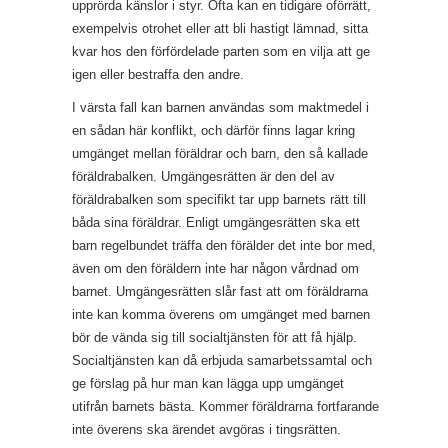
upprörda känslor i styr. Ofta kan en tidigare oförrätt,
exempelvis otrohet eller att bli hastigt lämnad, sitta
kvar hos den förfördelade parten som en vilja att ge
igen eller bestraffa den andre.
I värsta fall kan barnen användas som maktmedel i
en sådan här konflikt, och därför finns lagar kring
umgänget mellan föräldrar och barn, den så kallade
föräldrabalken. Umgängesrätten är den del av
föräldrabalken som specifikt tar upp barnets rätt till
båda sina föräldrar. Enligt umgängesrätten ska ett
barn regelbundet träffa den förälder det inte bor med,
även om den föräldern inte har någon vårdnad om
barnet. Umgängesrätten slår fast att om föräldrarna
inte kan komma överens om umgänget med barnen
bör de vända sig till socialtjänsten för att få hjälp.
Socialtjänsten kan då erbjuda samarbetssamtal och
ge förslag på hur man kan lägga upp umgänget
utifrån barnets bästa. Kommer föräldrarna fortfarande
inte överens ska ärendet avgöras i tingsrätten.