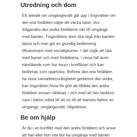
Utredning och dom
Ett ärende om umgängesrätt går upp i tingsrätten om
den ena föräldern väljer att väcka talan, dvs
ifrågasätta den andra förälderns rätt till umgänge
med barnen. Tingsrättens dom ska utgå från barnets
bästa och man gör en grundlig bedömning
tillsammans med socialtjänsten. I det ingår att tala
med barnet och med föräldrarna, i vissa fall även
närstående som har insyn i konflikten och kan
bedömas som opartiska. Befinns den ena föräldern
ha stora samarbetssvårigheter gentemot den andra,
kan tingsrätten finna för gott att tilldela den andra
föräldern ensam vårdnad, i och med att hen bedöms
vara i bättre stånd till att se till att barnets behov av
umgänge, umgängesrätt, tillgodoses.
Be om hjälp
Är du i en konflikt med den andra föräldern och anser
att han eller hon inte bör ha umgänge med barnen