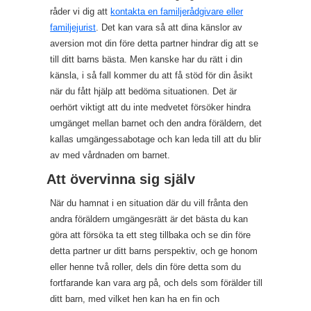
råder vi dig att
kontakta en familjerådgivare eller
familjejurist
. Det kan vara så att dina känslor av
aversion mot din före detta partner hindrar dig att se
till ditt barns bästa. Men kanske har du rätt i din
känsla, i så fall kommer du att få stöd för din åsikt
när du fått hjälp att bedöma situationen. Det är
oerhört viktigt att du inte medvetet försöker hindra
umgänget mellan barnet och den andra föräldern, det
kallas umgängessabotage och kan leda till att du blir
av med vårdnaden om barnet.
Att övervinna sig själv
När du hamnat i en situation där du vill frånta den
andra föräldern umgängesrätt är det bästa du kan
göra att försöka ta ett steg tillbaka och se din före
detta partner ur ditt barns perspektiv, och ge honom
eller henne två roller, dels din före detta som du
fortfarande kan vara arg på, och dels som förälder till
ditt barn, med vilket hen kan ha en fin och