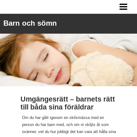
SÖMNPROBLEM BARN
MITT BARN SOVER INTE
Barn och sömn
SPÄDBARN SÖMN
FÅ BARN ATT SOVA
BLOGG
Umgängesrätt – barnets rätt
till båda sina föräldrar
Om du har gått igenom en skilsmässa med en
person du har barn med, och om ni skiljts åt som
ovänner, vet du hur jobbigt det kan vara att hålla sina